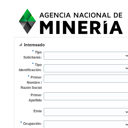
Interesado
*
Tipo
Solicitante:
*
Tipo
Identificación:
*
Primer
Nombre /
Razón Social
Primer
Apellido
Etnia
*
Ocupación: